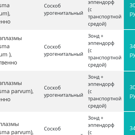
эппендорф
asma
3
Соскоб
(с
cum),
урогенитальный
р
транспортной
енно
средой)
Зонд +
аплазмы
эппендорф
asma
3
Соскоб
(с
um ),
урогенитальный
р
транспортной
твенно
средой)
Зонд +
аплазмы
эппендорф
3
Соскоб
sma parvum),
(с
урогенитальный
р
транспортной
енно
средой)
Зонд +
плазмы
эппендорф
3
Соскоб
sma parvum),
(с