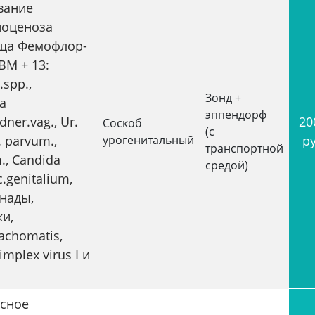
вание
оценоза
ща Фемофлор-
ВМ + 13:
.spp.,
Зонд +
la
эппендорф
dner.vag., Ur.
20
Соскоб
(с
. parvum.,
урогенитальный
р
транспортной
., Сandida
средой)
c.genitalium,
нады,
ки,
achomatis,
implex virus I и
сное