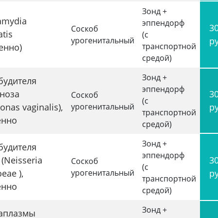
Зонд +
amydia
эппендорф
3
Соскоб
tis
(с
урогенитальный
р
транспортной
енно)
средой)
Зонд +
будителя
эппендорф
ноза
3
Соскоб
(с
onas vaginalis),
урогенитальный
р
транспортной
енно
средой)
Зонд +
будителя
эппендорф
(Neisseria
3
Соскоб
(с
eae ),
урогенитальный
р
транспортной
енно
средой)
Зонд +
аплазмы