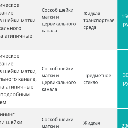
ическое
Соскоб шейки
вание
Жидкая
15
матки и
в шейки матки
транспортная
цервикального
р
среда
кального
канала
на атипичные
ическое
вание
Соскоб шейки
в шейки матки,
3
матки и
Предметное
льного канала,
цервикального
стекло
р
на атипичные
канала
с подробным
ием
ининг
Соскоб шейки
ии шейки
Жидкая
23
матки и