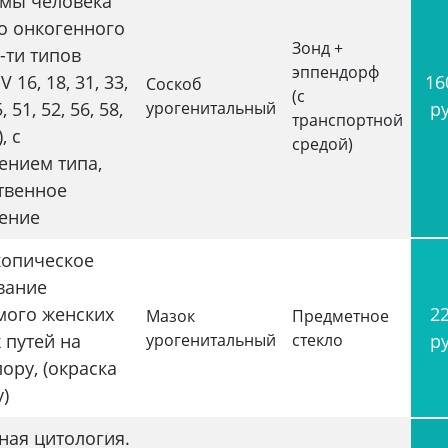
мы человека
о онкогенного
Зонд +
-ти типов
эппендорф
 16, 18, 31, 33,
16
Соскоб
(с
, 51, 52, 56, 58,
урогенитальный
р
транспортной
, с
средой)
ением типа,
твенное
ение
опическое
вание
мого женских
2
Мазок
Предметное
 путей на
урогенитальный
стекло
р
ору, (окраска
)
ная цитология.