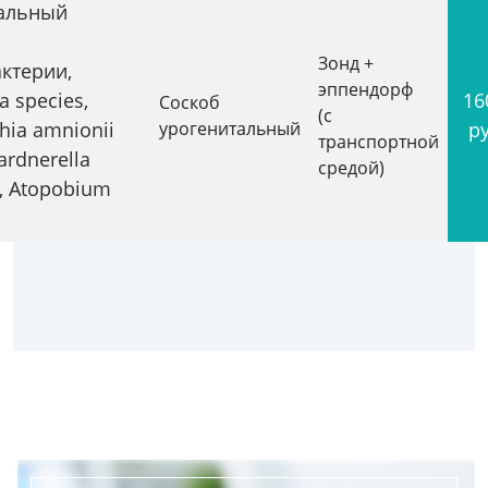
альный
Зонд +
актерии,
эппендорф
a species,
16
Соскоб
(с
chia amnionii
урогенитальный
р
транспортной
ardnerella
средой)
s, Atopobium