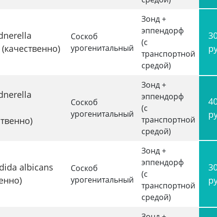
Зонд +
эппендорф
nerella
3
Соскоб
(с
s (качественно)
урогенитальный
р
транспортной
средой)
Зонд +
nerella
эппендорф
4
Соскоб
(с
урогенитальный
р
транспортной
ственно)
средой)
Зонд +
эппендорф
ida albicans
3
Соскоб
(с
енно)
урогенитальный
р
транспортной
средой)
Зонд +