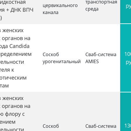
жидкостная
транспортная
цервикального
р
среда
ия + ДНК ВПЧ
канала
)
з женских
 органов на
ода Candida
определением
10
Соскоб
Сваб-система
тельности
урогенитальный
AMIES
р
теля к
отическим
там
з женских
 органов на
ю флору с
ением
13
Соскоб
Сваб-система
тельности