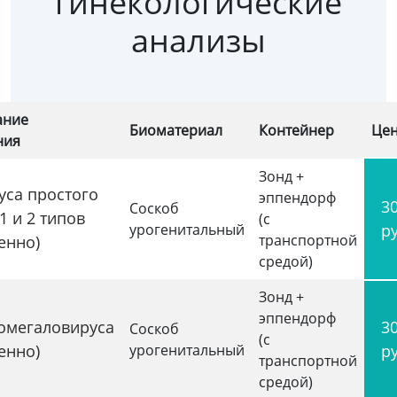
гинекологические
анализы
ание
Биоматериал
Контейнер
Це
ния
Зонд +
уса простого
эппендорф
3
Соскоб
1 и 2 типов
(с
урогенитальный
р
транспортной
енно)
средой)
Зонд +
эппендорф
омегаловируса
3
Соскоб
(с
енно)
урогенитальный
р
транспортной
средой)