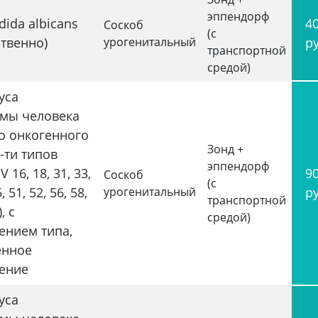
эппендорф
ida albicans
4
Соскоб
(с
ственно)
урогенитальный
р
транспортной
средой)
уса
мы человека
о онкогенного
Зонд +
-ти типов
эппендорф
 16, 18, 31, 33,
9
Соскоб
(с
, 51, 52, 56, 58,
урогенитальный
р
транспортной
, с
средой)
ением типа,
енное
ение
уса