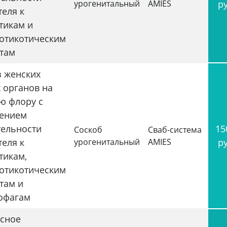
урогенитальный
AMIES
р
теля к
тикам и
отикотическим
там
з женских
 органов на
ю флору с
ением
тельности
15
Соскоб
Сваб-система
теля к
урогенитальный
AMIES
р
тикам,
отикотическим
там и
офагам
сное