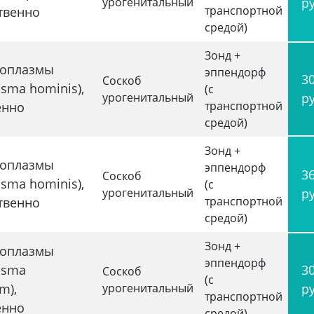
урогенитальный
р
транспортной
твенно
средой)
Зонд +
коплазмы
эппендорф
3
Соскоб
sma hominis),
(с
урогенитальный
р
транспортной
енно
средой)
Зонд +
коплазмы
эппендорф
3
Соскоб
sma hominis),
(с
урогенитальный
р
транспортной
твенно
средой)
Зонд +
коплазмы
эппендорф
asma
3
Соскоб
(с
m),
урогенитальный
р
транспортной
енно
средой)