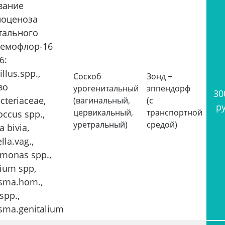
вание
оценоза
тального
Фемофлор-16
6:
llus.spp.,
Соскоб
Зонд +
во
урогенитальный
эппендорф
30
cteriaceae,
(вагинальный,
(с
р
цервикальный,
транспортной
occus spp.,
уретральный)
средой)
a bivia,
lla.vag.,
monas spp.,
ium spp,
sma.hom.,
spp.,
sma.genitalium